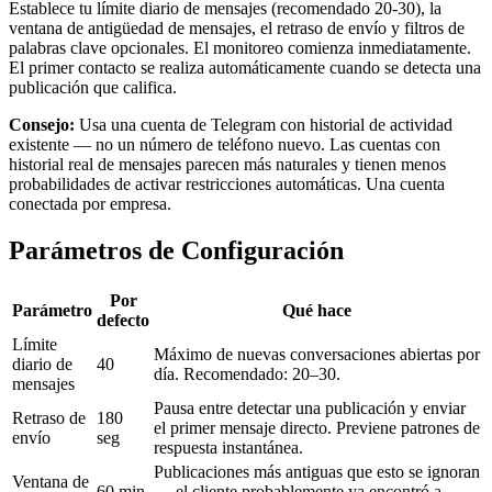
Establece tu límite diario de mensajes (recomendado 20-30), la
ventana de antigüedad de mensajes, el retraso de envío y filtros de
palabras clave opcionales. El monitoreo comienza inmediatamente.
El primer contacto se realiza automáticamente cuando se detecta una
publicación que califica.
Consejo:
Usa una cuenta de Telegram con historial de actividad
existente — no un número de teléfono nuevo. Las cuentas con
historial real de mensajes parecen más naturales y tienen menos
probabilidades de activar restricciones automáticas. Una cuenta
conectada por empresa.
Parámetros de Configuración
Por
Parámetro
Qué hace
defecto
Límite
Máximo de nuevas conversaciones abiertas por
diario de
40
día. Recomendado: 20–30.
mensajes
Pausa entre detectar una publicación y enviar
Retraso de
180
el primer mensaje directo. Previene patrones de
envío
seg
respuesta instantánea.
Publicaciones más antiguas que esto se ignoran
Ventana de
60 min
— el cliente probablemente ya encontró a