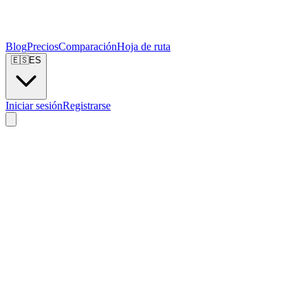
Blog
Precios
Comparación
Hoja de ruta
🇪🇸
ES
Iniciar sesión
Registrarse