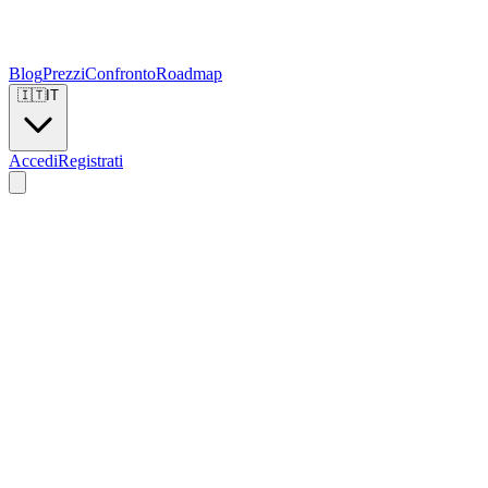
Blog
Prezzi
Confronto
Roadmap
🇮🇹
IT
Accedi
Registrati