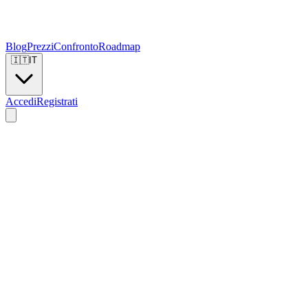
Blog
Prezzi
Confronto
Roadmap
🇮🇹
IT
Accedi
Registrati