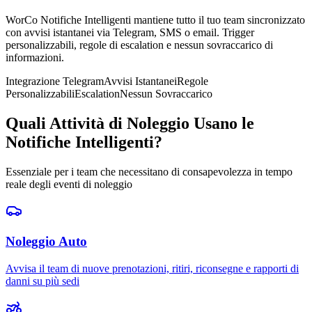
WorCo Notifiche Intelligenti mantiene tutto il tuo team sincronizzato
con avvisi istantanei via Telegram, SMS o email. Trigger
personalizzabili, regole di escalation e nessun sovraccarico di
informazioni.
Integrazione Telegram
Avvisi Istantanei
Regole
Personalizzabili
Escalation
Nessun Sovraccarico
Quali Attività di Noleggio Usano le
Notifiche Intelligenti?
Essenziale per i team che necessitano di consapevolezza in tempo
reale degli eventi di noleggio
Noleggio Auto
Avvisa il team di nuove prenotazioni, ritiri, riconsegne e rapporti di
danni su più sedi