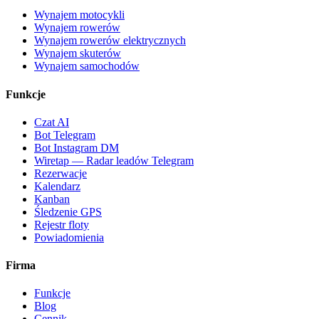
Wynajem motocykli
Wynajem rowerów
Wynajem rowerów elektrycznych
Wynajem skuterów
Wynajem samochodów
Funkcje
Czat AI
Bot Telegram
Bot Instagram DM
Wiretap — Radar leadów Telegram
Rezerwacje
Kalendarz
Kanban
Śledzenie GPS
Rejestr floty
Powiadomienia
Firma
Funkcje
Blog
Cennik