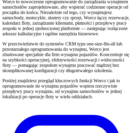
Worco to nowoczesne oprogramowanie do zarządzania wynajmem
samochodów zaprojektowane, aby wspierać codzienne operacje od
początku do końca. Niezależnie od tego, czy wynajmujesz
samochody, motocykle, skutery czy sprzęt, Worco łączy rezerwacje,
kalendarz floty, zarządzanie klientami, płatności i przepływy pracy
zespołu w jednej zjednoczonej platformie — zastępując rozłączone
arkusze kalkulacyjne i ogólne narzędzia biznesowe.
W przeciwieństwie do systemów CRM typu one-size-fits-all lub
przestarzałego oprogramowania do wynajmu, Worco jest
zbudowane specjalnie dla firm wynajmu pojazdów. Koncentruje się
na szybkości operacyjnej, efektywności rezerwacji i widoczności
floty — pomagając zespołom wynajmu pracować mądrzej bez
skomplikowanej konfiguracji czy długotrwałego szkolenia.
Poniżej znajdziesz przegląd kluczowych funkcji Worco i jak to
oprogramowanie do wynajmu pojazdów wspiera rzeczywiste
przepływy pracy wynajmu, od wynajmu samochodów w jednej
lokalizacji po operacje floty w wielu oddziałach.