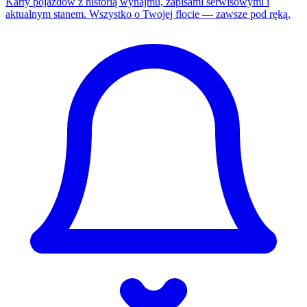
Karty pojazdów z historią wynajmu, zapisami serwisowymi i
aktualnym stanem. Wszystko o Twojej flocie — zawsze pod ręką.