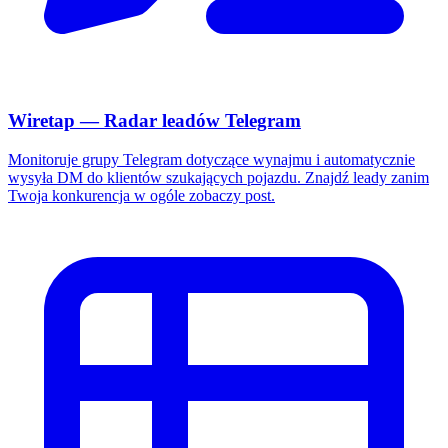
Wiretap — Radar leadów Telegram
Monitoruje grupy Telegram dotyczące wynajmu i automatycznie
wysyła DM do klientów szukających pojazdu. Znajdź leady zanim
Twoja konkurencja w ogóle zobaczy post.