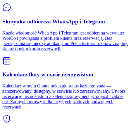
Skrzynka odbiorcza WhatsApp i Telegram
Każda wiadomość WhatsApp i Telegram jest odbierana wewnątrz
WorCo i powiązana z profilem klienta oraz rezerwacją. Bez
przełączania się między aplikacjami. Pełna historia rozmów znajduje
się tuż obok rekordu rezerwacji.
Kalendarz floty w czasie rzeczywistym
Kalendarz w stylu Gantta pokazuje status każdego vana —
zarezerwowany, dostępny, w serwisie lub zarezerwowany. Utwórz
rezerwację bezpośrednio z kalendarza, wybierając pojazd i zakres
dat. Żadnych arkuszy kalkulacyjnych, żadnych podwójnych
rezerwacji.