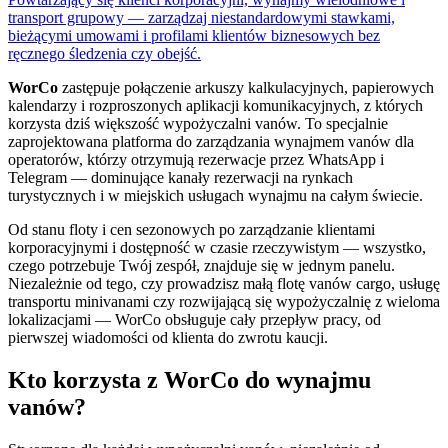
transport grupowy — zarządzaj niestandardowymi stawkami,
bieżącymi umowami i profilami klientów biznesowych bez
ręcznego śledzenia czy obejść.
WorCo
zastępuje połączenie arkuszy kalkulacyjnych, papierowych
kalendarzy i rozproszonych aplikacji komunikacyjnych, z których
korzysta dziś większość wypożyczalni vanów. To specjalnie
zaprojektowana platforma do zarządzania wynajmem vanów dla
operatorów, którzy otrzymują rezerwacje przez WhatsApp i
Telegram — dominujące kanały rezerwacji na rynkach
turystycznych i w miejskich usługach wynajmu na całym świecie.
Od stanu floty i cen sezonowych po zarządzanie klientami
korporacyjnymi i dostępność w czasie rzeczywistym — wszystko,
czego potrzebuje Twój zespół, znajduje się w jednym panelu.
Niezależnie od tego, czy prowadzisz małą flotę vanów cargo, usługę
transportu minivanami czy rozwijającą się wypożyczalnię z wieloma
lokalizacjami — WorCo obsługuje cały przepływ pracy, od
pierwszej wiadomości od klienta do zwrotu kaucji.
Kto korzysta z WorCo do wynajmu
vanów?