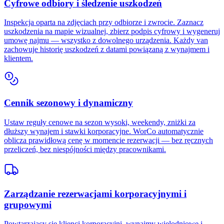
Cyfrowe odbiory i śledzenie uszkodzeń
Inspekcja oparta na zdjęciach przy odbiorze i zwrocie. Zaznacz
uszkodzenia na mapie wizualnej, zbierz podpis cyfrowy i wygeneruj
umowę najmu — wszystko z dowolnego urządzenia. Każdy van
zachowuje historię uszkodzeń z datami powiązaną z wynajmem i
klientem.
Cennik sezonowy i dynamiczny
Ustaw reguły cenowe na sezon wysoki, weekendy, zniżki za
dłuższy wynajem i stawki korporacyjne. WorCo automatycznie
oblicza prawidłową cenę w momencie rezerwacji — bez ręcznych
przeliczeń, bez niespójności między pracownikami.
Zarządzanie rezerwacjami korporacyjnymi i
grupowymi
Powtarzający się klienci korporacyjni, wynajmy wielodniowe i