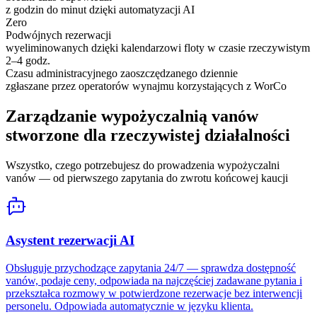
z godzin do minut dzięki automatyzacji AI
Zero
Podwójnych rezerwacji
wyeliminowanych dzięki kalendarzowi floty w czasie rzeczywistym
2–4 godz.
Czasu administracyjnego zaoszczędzanego dziennie
zgłaszane przez operatorów wynajmu korzystających z WorCo
Zarządzanie wypożyczalnią vanów
stworzone dla rzeczywistej działalności
Wszystko, czego potrzebujesz do prowadzenia wypożyczalni
vanów — od pierwszego zapytania do zwrotu końcowej kaucji
Asystent rezerwacji AI
Obsługuje przychodzące zapytania 24/7 — sprawdza dostępność
vanów, podaje ceny, odpowiada na najczęściej zadawane pytania i
przekształca rozmowy w potwierdzone rezerwacje bez interwencji
personelu. Odpowiada automatycznie w języku klienta.