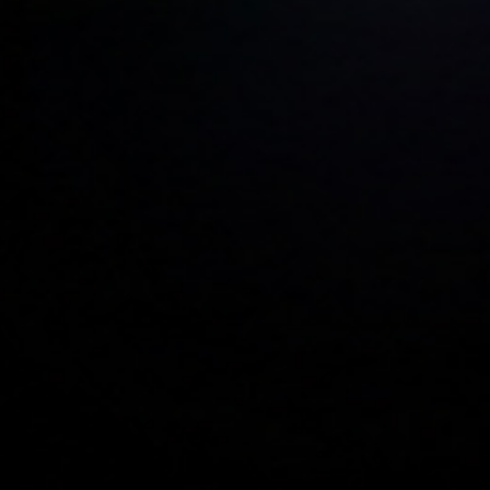
Oprogramowanie do wynajmu vanów —
Zarządzaj flotą, rezerwacjami przez
WhatsApp i klientami korporacyjnymi w
jednym miejscu
WorCo jest stworzone z myślą o tym, jak faktycznie działają
wypożyczalnie vanów — klienci korporacyjni wysyłający
wiadomości przez WhatsApp, rezerwacje grupowe ze
skomplikowanymi cenami, wynajmy wielodniowe i sezonowe skoki
popytu. Nie dostosowane z ogólnych narzędzi CRM. Zbudowane
od podstaw do tego celu.