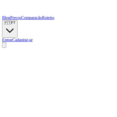
Blog
Preços
Comparação
Roteiro
🇵🇹
PT
Entrar
Cadastrar-se