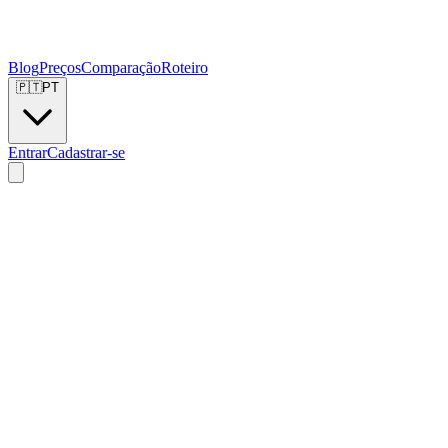
Blog
Preços
Comparação
Roteiro
🇵🇹
PT
Entrar
Cadastrar-se