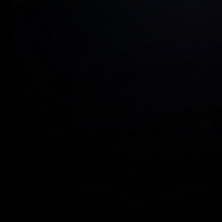
Software de Aluguel de Vans — Gerencie
Frota, Reservas por WhatsApp e Clientes
Corporativos em um Só Lugar
O WorCo foi criado para a realidade das locadoras de vans —
clientes corporativos enviando mensagens pelo WhatsApp, reservas
em grupo com preços complexos, aluguéis de vários dias e picos
sazonais de demanda. Não é uma adaptação de ferramentas
genéricas de CRM. Foi desenvolvido do zero para isso.
Comece Grátis