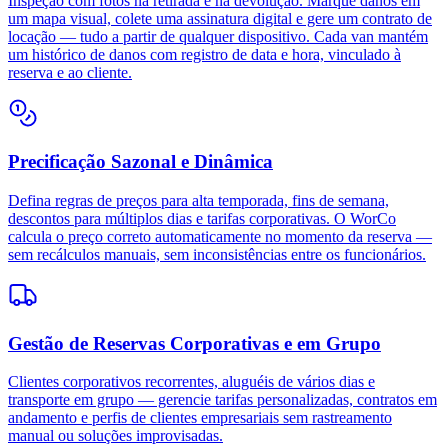
Inspeção com fotos na retirada e na devolução. Marque danos em
um mapa visual, colete uma assinatura digital e gere um contrato de
locação — tudo a partir de qualquer dispositivo. Cada van mantém
um histórico de danos com registro de data e hora, vinculado à
reserva e ao cliente.
Precificação Sazonal e Dinâmica
Defina regras de preços para alta temporada, fins de semana,
descontos para múltiplos dias e tarifas corporativas. O WorCo
calcula o preço correto automaticamente no momento da reserva —
sem recálculos manuais, sem inconsistências entre os funcionários.
Gestão de Reservas Corporativas e em Grupo
Clientes corporativos recorrentes, aluguéis de vários dias e
transporte em grupo — gerencie tarifas personalizadas, contratos em
andamento e perfis de clientes empresariais sem rastreamento
manual ou soluções improvisadas.