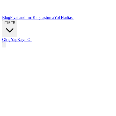
Blog
Fiyatlandırma
Karşılaştırma
Yol Haritası
🇹🇷
TR
Giriş Yap
Kayıt Ol