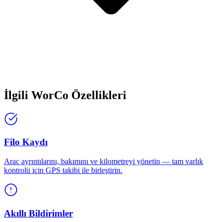
İlgili WorCo Özellikleri
Filo Kaydı
Araç ayrıntılarını, bakımını ve kilometreyi yönetin — tam varlık
kontrolü için GPS takibi ile birleştirin.
Akıllı Bildirimler