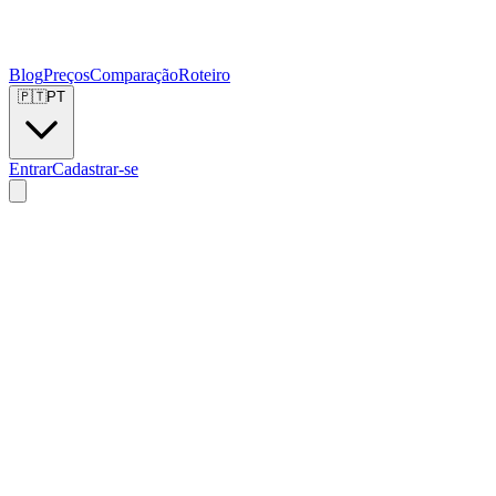
Blog
Preços
Comparação
Roteiro
🇵🇹
PT
Entrar
Cadastrar-se