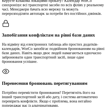
Керуєте кількома локаціями прокату? Календар WorCo
синхронізує всі транспортні засоби по всіх філіях у реальному
часі. Менеджери бачать всю мережу та можуть
перерозподіляти автопарк за потреби без постійних дзвінків.
Запобігання конфліктам на рівні бази даних
На відміну від електронних таблиць або простих додатків-
календарів, WorCo запобігає подвійним бронюванням на рівні
бази даних. Навіть якщо двоє людей намагаються одночасно
забронювати один транспортний засіб, лише одне
бронювання успішне.
Перенесення бронювань перетягуванням
Потрібно перемістити бронювання? Перетягніть його на
інший транспортний засіб або дату, і система автоматично
перевірить конфлікти. Якщо є проблема, вона негайно
попереджає вас із альтернативами.