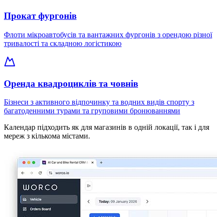
Прокат фургонів
Флоти мікроавтобусів та вантажних фургонів з орендою різної
тривалості та складною логістикою
Оренда квадроциклів та човнів
Бізнеси з активного відпочинку та водних видів спорту з
багатоденними турами та груповими бронюваннями
Календар підходить як для магазинів в одній локації, так і для
мереж з кількома містами.