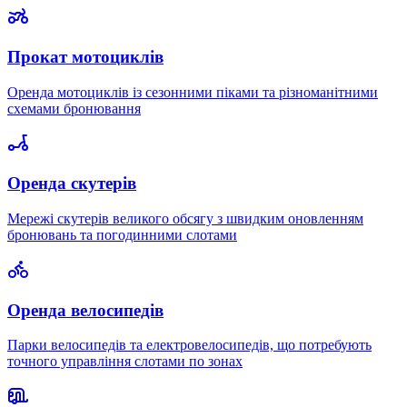
Прокат мотоциклів
Оренда мотоциклів із сезонними піками та різноманітними
схемами бронювання
Оренда скутерів
Мережі скутерів великого обсягу з швидким оновленням
бронювань та погодинними слотами
Оренда велосипедів
Парки велосипедів та електровелосипедів, що потребують
точного управління слотами по зонах