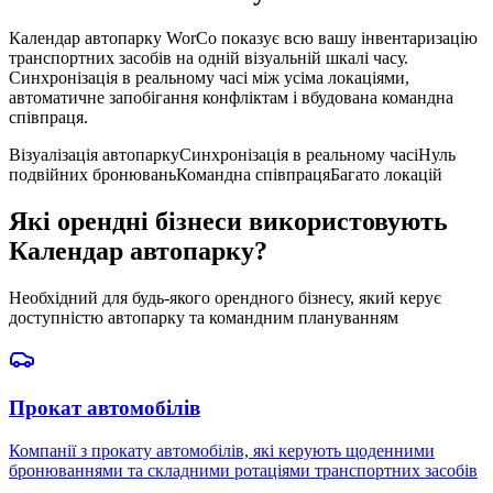
Календар автопарку WorCo показує всю вашу інвентаризацію
транспортних засобів на одній візуальній шкалі часу.
Синхронізація в реальному часі між усіма локаціями,
автоматичне запобігання конфліктам і вбудована командна
співпраця.
Візуалізація автопарку
Синхронізація в реальному часі
Нуль
подвійних бронювань
Командна співпраця
Багато локацій
Які орендні бізнеси використовують
Календар автопарку?
Необхідний для будь-якого орендного бізнесу, який керує
доступністю автопарку та командним плануванням
Прокат автомобілів
Компанії з прокату автомобілів, які керують щоденними
бронюваннями та складними ротаціями транспортних засобів