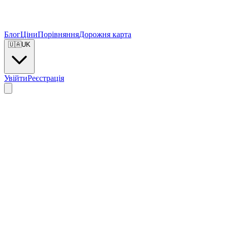
Блог
Ціни
Порівняння
Дорожня карта
🇺🇦
UK
Увійти
Реєстрація