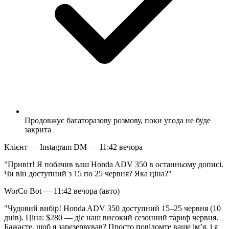
Продовжує багаторазову розмову, поки угода не буде
закрита
Клієнт — Instagram DM — 11:42 вечора
"Привіт! Я побачив ваш Honda ADV 350 в останньому дописі.
Чи він доступний з 15 по 25 червня? Яка ціна?"
WorCo Bot — 11:42 вечора (авто)
"Чудовий вибір! Honda ADV 350 доступний 15–25 червня (10
днів). Ціна: $280 — діє наш високий сезонний тариф червня.
Бажаєте, щоб я зарезервував? Просто повідомте ваше ім’я, і я