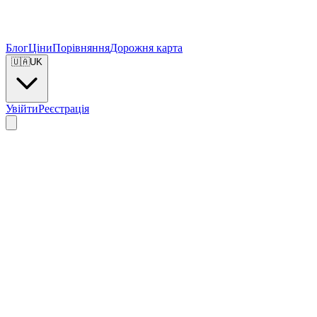
Блог
Ціни
Порівняння
Дорожня карта
🇺🇦
UK
Увійти
Реєстрація