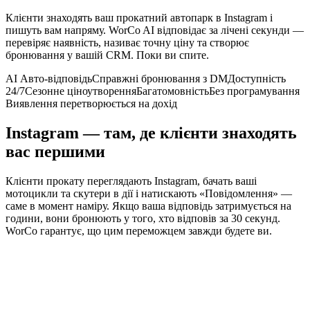
Клієнти знаходять ваш прокатний автопарк в Instagram і
пишуть вам напряму. WorCo AI відповідає за лічені секунди —
перевіряє наявність, називає точну ціну та створює
бронювання у вашій CRM. Поки ви спите.
AI Авто-відповідь
Справжні бронювання з DM
Доступність
24/7
Сезонне ціноутворення
Багатомовність
Без програмування
Виявлення перетворюється на дохід
Instagram — там, де клієнти знаходять
вас першими
Клієнти прокату переглядають Instagram, бачать ваші
мотоцикли та скутери в дії і натискають «Повідомлення» —
саме в момент наміру. Якщо ваша відповідь затримується на
години, вони бронюють у того, хто відповів за 30 секунд.
WorCo гарантує, що цим переможцем завжди будете ви.