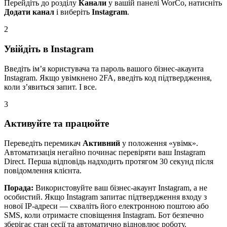
Перейдіть до розділу
Канали
у вашій панелі WorCo, натисніть
Додати канал
і виберіть
Instagram
.
2
Увійдіть в Instagram
Введіть ім’я користувача та пароль вашого бізнес-акаунта
Instagram. Якщо увімкнено 2FA, введіть код підтвердження,
коли з’явиться запит. І все.
3
Активуйте та працюйте
Переведіть перемикач
Активний
у положення «увімк».
Автоматизація негайно починає перевіряти ваш Instagram
Direct. Перша відповідь надходить протягом 30 секунд після
повідомлення клієнта.
Порада:
Використовуйте ваш бізнес-акаунт Instagram, а не
особистий. Якщо Instagram запитає підтвердження входу з
нової IP-адреси — схваліть його електронною поштою або
SMS, коли отримаєте сповіщення Instagram. Бот безпечно
зберігає стан сесії та автоматично відновлює роботу.