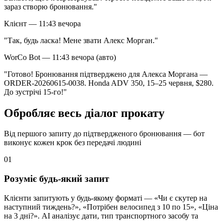
зараз створю бронювання."
Клієнт — 11:43 вечора
"Так, будь ласка! Мене звати Алекс Морган."
WorCo Bot — 11:43 вечора (авто)
"Готово! Бронювання підтверджено для Алекса Моргана —
ORDER-20260615-0038. Honda ADV 350, 15–25 червня, $280.
До зустрічі 15-го!"
Обробляє весь діалог прокату
Від першого запиту до підтвердженого бронювання — бот
виконує кожен крок без передачі людині
01
Розуміє будь-який запит
Клієнти запитують у будь-якому форматі — «Чи є скутер на
наступний тиждень?», «Потрібен велосипед з 10 по 15», «Ціна
на 3 дні?». AI аналізує дати, тип транспортного засобу та