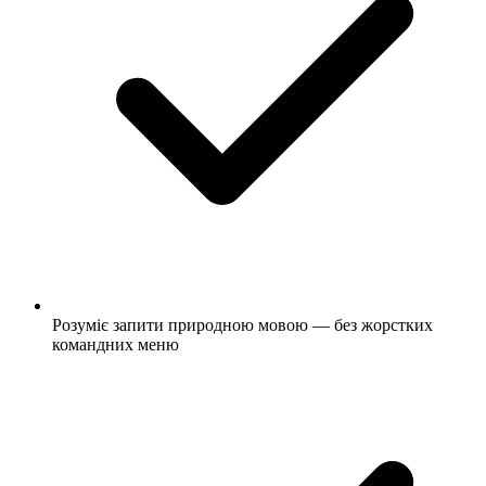
Розуміє запити природною мовою — без жорстких
командних меню