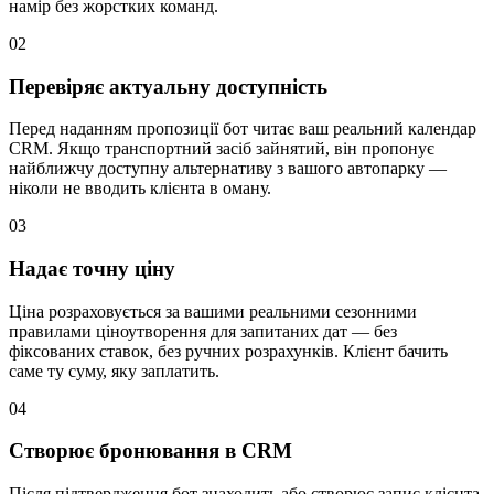
намір без жорстких команд.
02
Перевіряє актуальну доступність
Перед наданням пропозиції бот читає ваш реальний календар
CRM. Якщо транспортний засіб зайнятий, він пропонує
найближчу доступну альтернативу з вашого автопарку —
ніколи не вводить клієнта в оману.
03
Надає точну ціну
Ціна розраховується за вашими реальними сезонними
правилами ціноутворення для запитаних дат — без
фіксованих ставок, без ручних розрахунків. Клієнт бачить
саме ту суму, яку заплатить.
04
Створює бронювання в CRM
Після підтвердження бот знаходить або створює запис клієнта,