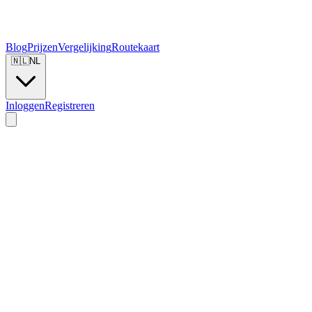
Blog
Prijzen
Vergelijking
Routekaart
🇳🇱
NL
Inloggen
Registreren