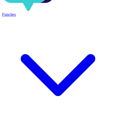
Functies