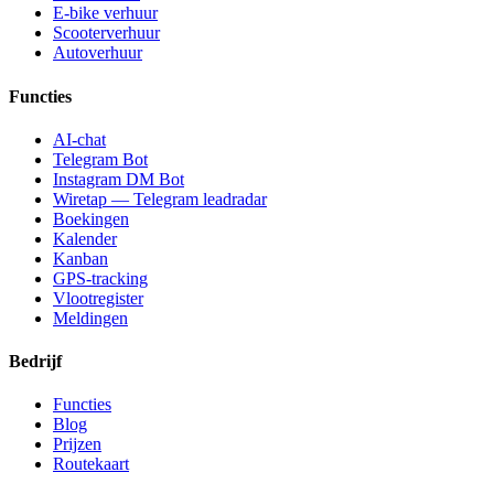
E-bike verhuur
Scooterverhuur
Autoverhuur
Functies
AI-chat
Telegram Bot
Instagram DM Bot
Wiretap — Telegram leadradar
Boekingen
Kalender
Kanban
GPS-tracking
Vlootregister
Meldingen
Bedrijf
Functies
Blog
Prijzen
Routekaart