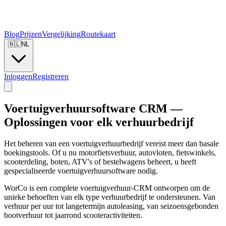
Blog
Prijzen
Vergelijking
Routekaart
🇳🇱
NL
Inloggen
Registreren
Voertuigverhuursoftware CRM —
Oplossingen voor elk verhuurbedrijf
Het beheren van een voertuigverhuurbedrijf vereist meer dan basale
boekingstools. Of u nu motorfietsverhuur, autovloten, fietswinkels,
scooterdeling, boten, ATV's of bestelwagens beheert, u heeft
gespecialiseerde voertuigverhuursoftware nodig.
WorCo is een complete voertuigverhuur-CRM ontworpen om de
unieke behoeften van elk type verhuurbedrijf te ondersteunen. Van
verhuur per uur tot langetermijn autoleasing, van seizoensgebonden
bootverhuur tot jaarrond scooteractiviteiten.