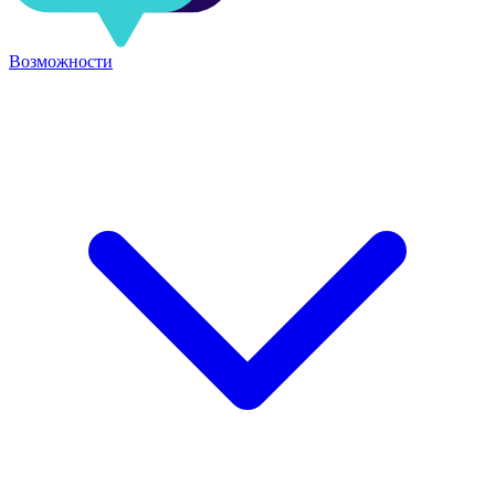
Возможности