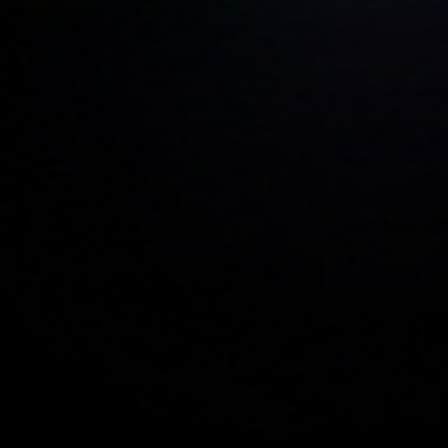
ПО для аренды скутеров —
Управляйте автопарком,
бронированиями через WhatsApp и
сезонными ценами в одном месте
WorCo разработан для реальной работы проката мопедов и
скутеров — общение клиентов в WhatsApp и Telegram,
быстрый ежедневный оборот, сезонные всплески спроса и
отслеживание повреждений каждого скутера. Не адаптирован
из универсальных CRM. Создан с нуля для операций проката
на туристических рынках.