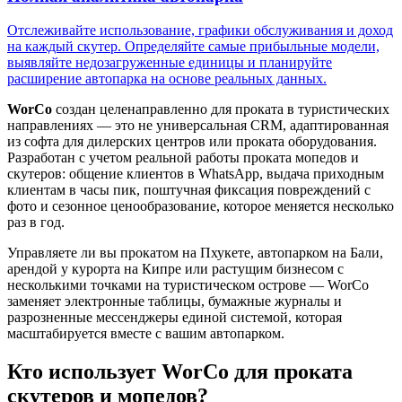
Отслеживайте использование, графики обслуживания и доход
на каждый скутер. Определяйте самые прибыльные модели,
выявляйте недозагруженные единицы и планируйте
расширение автопарка на основе реальных данных.
WorCo
создан целенаправленно для проката в туристических
направлениях — это не универсальная CRM, адаптированная
из софта для дилерских центров или проката оборудования.
Разработан с учетом реальной работы проката мопедов и
скутеров: общение клиентов в WhatsApp, выдача приходным
клиентам в часы пик, поштучная фиксация повреждений с
фото и сезонное ценообразование, которое меняется несколько
раз в год.
Управляете ли вы прокатом на Пхукете, автопарком на Бали,
арендой у курорта на Кипре или растущим бизнесом с
несколькими точками на туристическом острове — WorCo
заменяет электронные таблицы, бумажные журналы и
разрозненные мессенджеры единой системой, которая
масштабируется вместе с вашим автопарком.
Кто использует WorCo для проката
скутеров и мопедов?